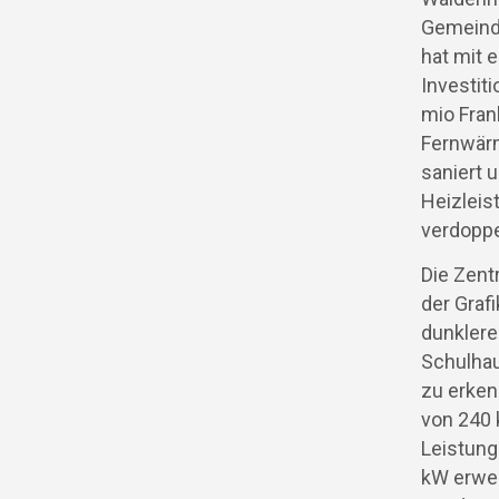
Gemeind
hat mit e
Investit
mio Fran
Fernwär
saniert 
Heizleis
verdoppe
Die Zentr
der Grafi
dunklere
Schulha
zu erken
von 240 
Leistung
kW erwei