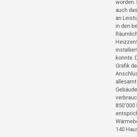
worden. 
auch da
an Leist
in den 
Räumlich
Heizzent
installie
konnte. D
Grafik da
Anschlüs
allesamt
Gebäude
verbrauc
850‘000
entspric
Wärmebe
140 Haus