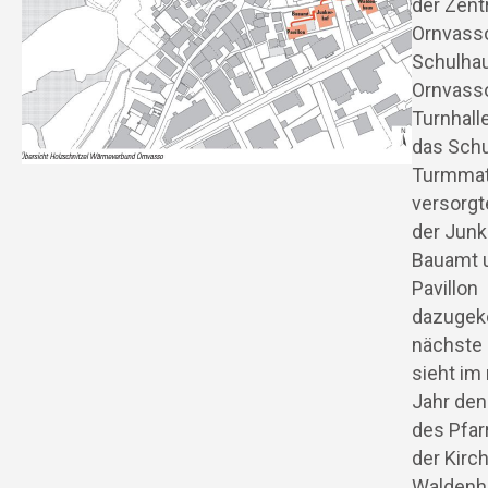
der Zent
Ornvass
Schulha
Ornvasso
Turnhall
das Sch
Turmmat
versorgt
der Junk
Bauamt 
Pavillon
dazugek
nächste
sieht im
Jahr de
des Pfar
der Kirc
Waldenha