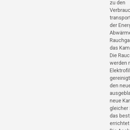
zu den
Verbrau
transport
der Ener
Abwärme
Rauchga
das Kami
Die Rau
werden m
Elektrofil
gereinig
den neu
ausgebla
neue Kam
gleicher 
das bes
errichte