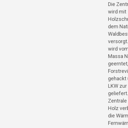
Die Zent
wird mit
Holzschn
dem Nat
Waldbes
versorgt
wird vom
Massa N
geerntet
Forstrevi
gehackt 
LKW zur 
geliefert
Zentrale
Holz ver
die Wärm
Fernwär