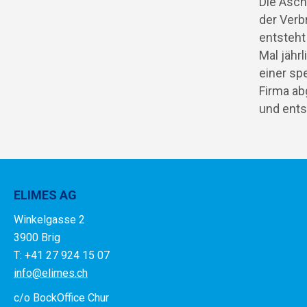
Die Asch
der Ver
entsteht
Mal jährl
einer spe
Firma a
und ents
ELIMES AG
Winkelgasse 2
3900 Brig
T: +41 27 924 15 07
info@elimes.ch
c/o BockOffice Chur