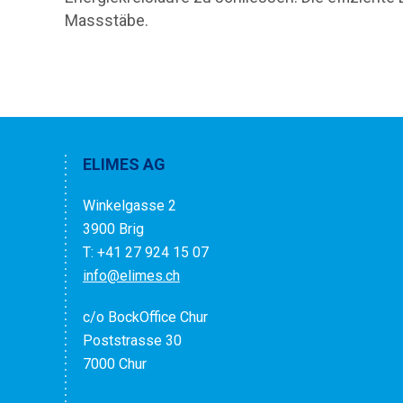
Massstäbe.
ELIMES AG
Winkelgasse 2
3900 Brig
T: +41 27 924 15 07
info@elimes.ch
c/o BockOffice Chur
Poststrasse 30
7000 Chur