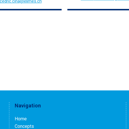
cedric.cina@elimes.ch
Navigation
Home
Concepts