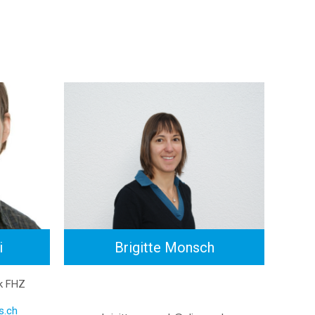
i
Brigitte Monsch
k FHZ
s.ch