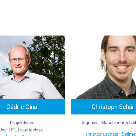
Cédric Cina
Christoph Schärl
Projektleiter
Ingenieur Maschinentechni
Ing. HTL Haustechnik
christoph.schaerli@elime