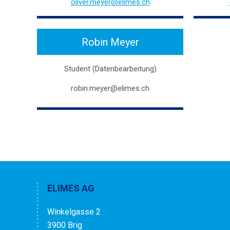
oliver.meyer@elimes.ch
Robin Meyer
Student (Datenbearbeitung)
robin.meyer@elimes.ch
ELIMES AG
Winkelgasse 2
3900 Brig